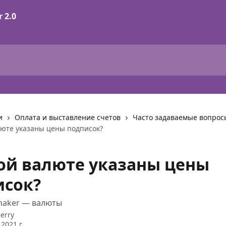
и
Оплата и выставление счетов
Часто задаваемые вопрос
люте указаны цены подписок?
ой валюте указаны цены
исок?
maker — валюты
Jerry
2021 г.