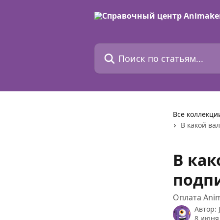
К основному содержимому
Поиск по статьям...
Все коллекци
В какой ва
В как
подп
Оплата Ani
Автор:
8 июня 