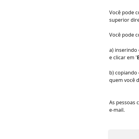
Você pode co
superior dir
Você pode co
a) inserindo
e clicar em '
b) copiando 
quem você de
As pessoas 
e-mail.