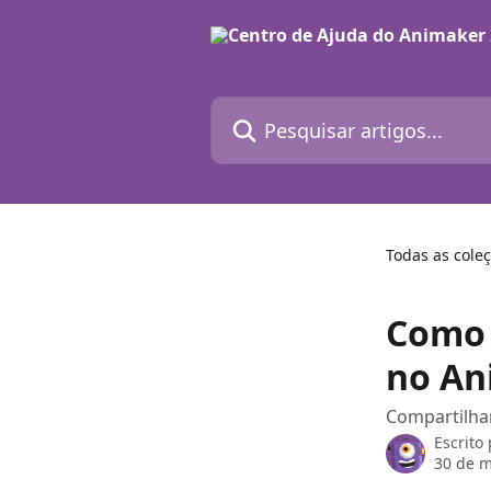
Passar para o conteúdo principal
Pesquisar artigos...
Todas as cole
Como 
no An
Compartilha
Escrito
30 de m