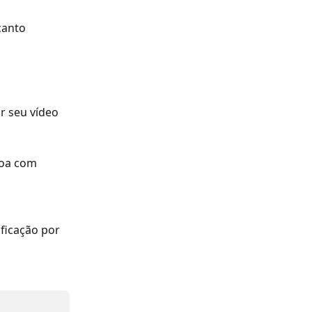
canto 
r seu vídeo 
soa com 
ficação por 