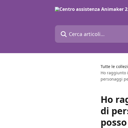
Vai al contenuto principale
Cerca articoli…
Tutte le collez
Ho raggiunto i
personaggi pe
Ho rag
di pe
posso